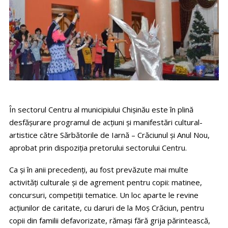
În sectorul Centru al municipiului Chişinău este în plină
desfăşurare programul de acţiuni şi manifestări cultural-
artistice către Sărbătorile de Iarnă – Crăciunul şi Anul Nou,
aprobat prin dispoziția pretorului sectorului Centru.
Ca şi în anii precedenţi, au fost prevăzute mai multe
activităţi culturale şi de agrement pentru copii: matinee,
concursuri, competiţii tematice. Un loc aparte le revine
acţiunilor de caritate, cu daruri de la Moş Crăciun, pentru
copii din familii defavorizate, rămaşi fără grija părintească,