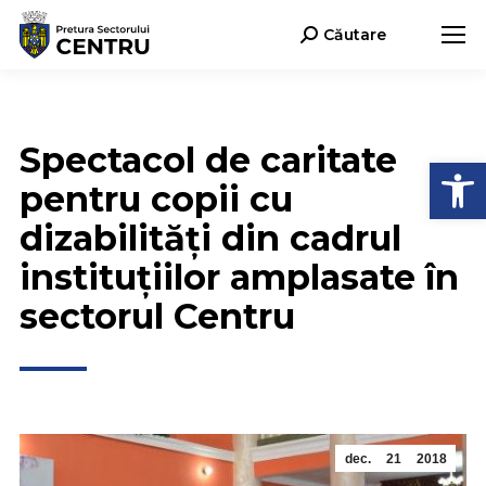
Căutare
Search:
Spectacol de caritate
Deschide b
pentru copii cu
dizabilităţi din cadrul
instituţiilor amplasate în
sectorul Centru
dec.
21
2018