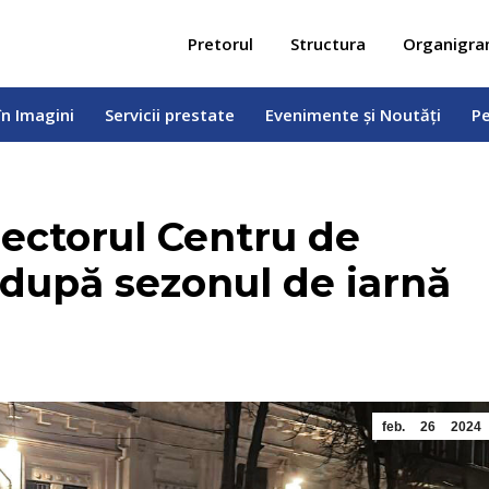
 în Imagini
Servicii prestate
Evenimente și Noutăți
Pe
Pretorul
Structura
Organigr
în Imagini
Servicii prestate
Evenimente și Noutăți
Pe
sectorul Centru de
 după sezonul de iarnă
feb.
26
2024