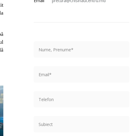
Email
pretura@chisinaucentru.md
it
la
pă
ul
lă