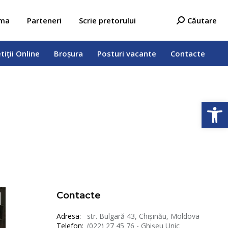
tiții Online
Broșura
Posturi vacante
Contacte
Search:
ama
Parteneri
Scrie pretorului
Căutare
tiții Online
Broșura
Posturi vacante
Contacte
Deschide b
Contacte
Adresa:
str. Bulgară 43, Chișinău, Moldova
Telefon:
(022) 27 45 76 - Ghișeu Unic