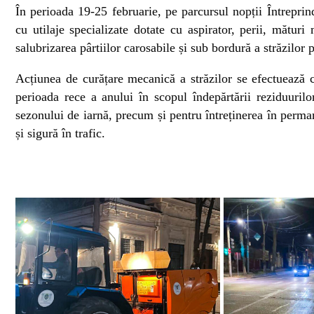
În perioada 19-25 februarie, pe parcursul nopții Întreprin
cu utilaje specializate dotate cu aspirator, perii, mătur
salubrizarea pârtiilor carosabile și sub bordură a străzilor 
Acțiunea de curățare mecanică a străzilor se efectuează cu
perioada rece a anului în scopul îndepărtării reziduuril
sezonului de iarnă, precum și pentru întreținerea în perman
și sigură în trafic.