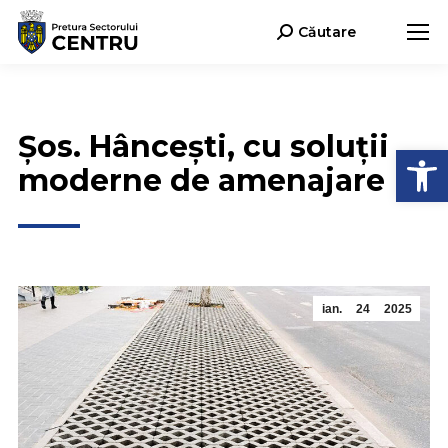
Căutare
Search:
Șos. Hâncești, cu soluții
Deschide b
moderne de amenajare
ian.
24
2025