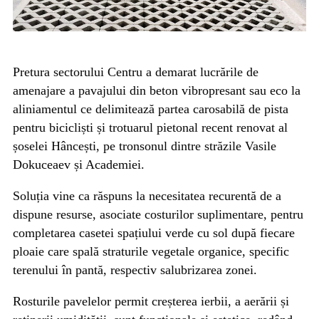
Pretura sectorului Centru a demarat lucrările de
amenajare a pavajului din beton vibropresant sau eco la
aliniamentul ce delimitează partea carosabilă de pista
pentru bicicliști și trotuarul pietonal recent renovat al
șoselei Hâncești, pe tronsonul dintre străzile Vasile
Dokuceaev și Academiei.
Soluția vine ca răspuns la necesitatea recurentă de a
dispune resurse, asociate costurilor suplimentare, pentru
completarea casetei spațiului verde cu sol după fiecare
ploaie care spală straturile vegetale organice, specific
terenului în pantă, respectiv salubrizarea zonei.
Rosturile pavelelor permit creșterea ierbii, a aerării și