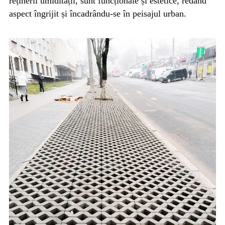
reținerii umidității, sunt funcționale și estetice, redând
aspect îngrijit și încadrându-se în peisajul urban.