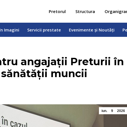
 în Imagini
Servicii prestate
Evenimente și Noutăți
Pe
Pretorul
Structura
Organigr
în Imagini
Servicii prestate
Evenimente și Noutăți
Pe
ru angajații Preturii în
 sănătății muncii
iun.
9
2026