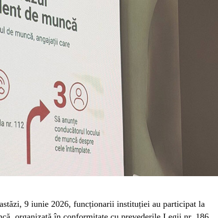
stăzi, 9 iunie 2026, funcționarii instituției au participat la
uncă, organizată în conformitate cu prevederile Legii nr. 186.