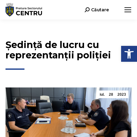
Căutare
Search:
Ședință de lucru cu
Deschide b
reprezentanții poliției
iul.
28
2023