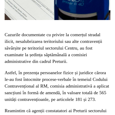
Cazurile documentate cu privire la comerțul stradal
ilicit, nesalubrizarea teritoriului sau alte contravenții
săvârșite pe teritoriul sectorului Centru, au fost
examinate la ședința săptămânală a comisiei
administrative din cadrul Preturii.
Astfel, în prezența persoanelor fizice și juridice cărora
le-au fost întocmite procese-verbale în temeiul Codului
Contravențional al RM, comisia administrativă a aplicat
sancțiuni în formă de amendă, în valoare totală de 565
unități contravențioanle, pe articolele 181 și 273.
Reamintim că agenții constatatori ai Preturii sectorului