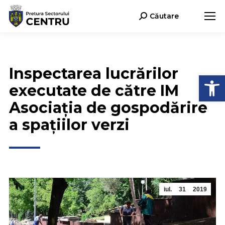
Căutare
Search:
Inspectarea lucrărilor
Deschide b
executate de către IM
Asociația de gospodărire
a spațiilor verzi
iul.
31
2019