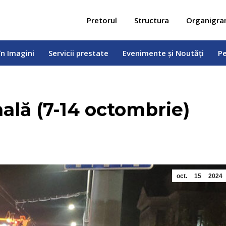
 în Imagini
Servicii prestate
Evenimente și Noutăți
Pe
Pretorul
Structura
Organigr
în Imagini
Servicii prestate
Evenimente și Noutăți
Pe
ală (7-14 octombrie)
oct.
15
2024