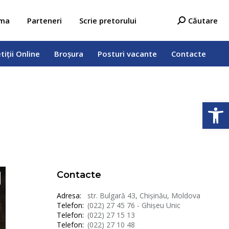
tiții Online
Broșura
Posturi vacante
Contacte
Search:
ama
Parteneri
Scrie pretorului
Căutare
tiții Online
Broșura
Posturi vacante
Contacte
Deschide b
Contacte
Adresa:
str. Bulgară 43, Chișinău, Moldova
Telefon:
(022) 27 45 76 - Ghișeu Unic
Telefon:
(022) 27 15 13
Telefon:
(022) 27 10 48