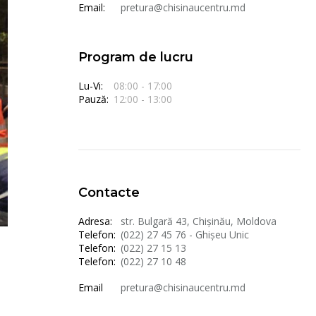
Email:
pretura@chisinaucentru.md
Program de lucru
Lu-Vi:
08:00 - 17:00
Pauză:
12:00 - 13:00
Contacte
Adresa:
str. Bulgară 43, Chișinău, Moldova
Telefon:
(022) 27 45 76 - Ghișeu Unic
Telefon:
(022) 27 15 13
Telefon:
(022) 27 10 48
Email
pretura@chisinaucentru.md