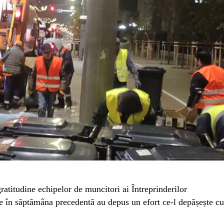
ratitudine echipelor de muncitori ai Întreprinderilor
e în săptămâna precedentă au depus un efort ce-l depășește cu