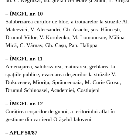
bd. C. Negruzzi, bd. Ștefan cel Mare și Sfânt, T. Strișcă
– ÎMGFL nr. 10
Salubrizarea curților de bloc, a trotuarelor la străzile Al.
Mateevici, V. Alecsandri, Gh. Asachi, șos. Hâncești,
Drumul Viilor, V. Korolenko, M. Lomonosov, Mălina
Mică, C. Vârnav, Gh. Cașu, Pan. Halippa
– ÎMGFL nr. 11
Amenajarea, salubrizarea, măturarea, greblarea la
spațiile publice, evacuarea deșeurilor la străzile V.
Dokuceaev, Miorița, Sprâncenoaia, M. Curie Grosu,
Drumul Schinoasei, Academiei, Costiujeni
– ÎMGFL nr. 12
Curățirea coșurilor de gunoi, a teritoriului aflat în
gestiune din cartierul Orășelul Ialoveni
– APLP 50/87