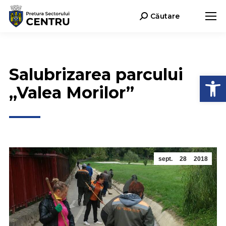
Căutare
Search:
Salubrizarea parcului
Deschide b
„Valea Morilor”
sept.
28
2018