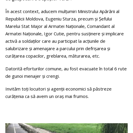
În acest context, aducem mulţumiri Ministrului Apărării al
Republicii Moldova, Eugeniu Sturza, precum şi Şefului
Marelui Stat Major al Armatei Naţionale, Comandant al
Armatei Naţionale, Igor Cutie, pentru susţinere şi implicare
activă a soldaţilor care au participat la acţiunile de
salubrizare şi amenajare a parcului prin defrişarea şi
curăţarea copacilor, greblarea, măturarea, etc.
Datorită eforturilor comune, au fost evacuate în total 6 rute
de gunoi menajer şi crengi.
Invităm toţi locuitori şi agenţii economici să păstreze
curăţenia ca să avem un oraş mai frumos.