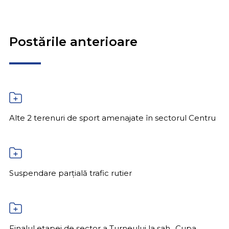
Postările anterioare
Alte 2 terenuri de sport amenajate în sectorul Centru
Suspendare parțială trafic rutier
Finalul etapei de sector a Turneului la șah „Cupa