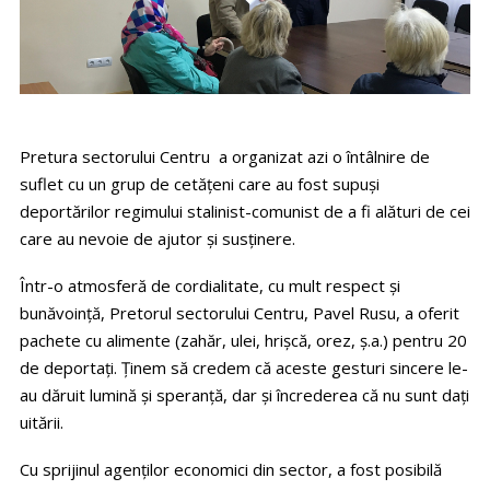
Pretura sectorului Centru a organizat azi o întâlnire de
suflet cu un grup de cetăţeni care au fost supuşi
deportărilor regimului stalinist-comunist de a fi alături de cei
care au nevoie de ajutor și susținere.
Într-o atmosferă de cordialitate, cu mult respect și
bunăvoință, Pretorul sectorului Centru, Pavel Rusu, a oferit
pachete cu alimente (zahăr, ulei, hrișcă, orez, ș.a.) pentru 20
de deportaţi. Ținem să credem că aceste gesturi sincere le-
au dăruit lumină și speranţă, dar și încrederea că nu sunt dați
uitării.
Cu sprijinul agenţilor economici din sector, a fost posibilă