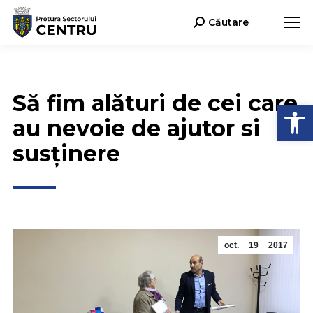
Căutare
Search:
Să fim alături de cei care
Deschide b
au nevoie de ajutor si
susținere
oct.
19
2017