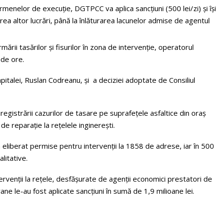
menelor de execuție, DGTPCC va aplica sancțiuni (500 lei/zi) și își
a altor lucrări, până la înlăturarea lacunelor admise de agentul
formării tasărilor și fisurilor în zona de intervenție, operatorul
 de ore.
apitalei, Ruslan Codreanu, și a deciziei adoptate de Consiliul
registrării cazurilor de tasare pe suprafețele asfaltice din oraș
r de reparație la rețelele inginerești.
a eliberat permise pentru intervenții la 1858 de adrese, iar în 500
alitative.
ervenții la rețele, desfășurate de agenții economici prestatori de
rane le-au fost aplicate sancțiuni în sumă de 1,9 milioane lei.