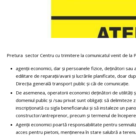
Pretura sector Centru cu trimitere la comunicatul venit de la 
agenții economici, dar și persoanele fizice, deținători sau 
edilitare de reparații/avarii și lucrările planificate, doar 
Direcția generală transport public și căi de comunicație.
De asemenea, operatorii economici deținători de utilități ș
domeniul public și /sau privat sunt obligați: să delimitez
inscripționată cu sigla beneficiarului și să instaleze un pa
constructor/antreprenor, precum și termenul de începere și 
Agenții economici poartă responsabilitate pentru semnaliz
acces pentru pietoni, menținerea în stare salubră a terenul