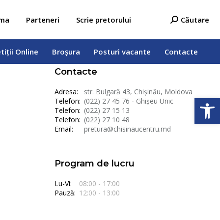
tiții Online
Broșura
Posturi vacante
Contacte
Search:
ama
Parteneri
Scrie pretorului
Căutare
tiții Online
Broșura
Posturi vacante
Contacte
Contacte
Adresa:
str. Bulgară 43, Chișinău, Moldova
Deschide b
Telefon:
(022) 27 45 76 - Ghișeu Unic
Telefon:
(022) 27 15 13
Telefon:
(022) 27 10 48
Email:
pretura@chisinaucentru.md
Program de lucru
Lu-Vi:
08:00 - 17:00
Pauză:
12:00 - 13:00