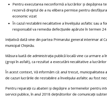
Pentru executarea neconformă a lucrărilor și depășirea ter
rezervă dreptul de a nu elibera permise pentru desfășurare
economic vizat
În cazul restabilirii necalitative a învelișului asfaltic sau a 
responsabil va remedia defecțiunile apărute în termen 24
Inițiativă dată vine din partea Primarului general interimar al C
municipal Chișinău.
Măsura luată de administrația publică locală vine ca urmare a în
(gropi în asfalt), ca rezultat a executării necalitative a lucrărilo
În acest context, Vă informăm că: anul trecut, municipalitatea 
de cazuri lucrările de restabilire a învelișului asfaltic au fost nec
Pentru reparații cu abateri și depășire a termenelor pentru int
servicii publice, în anul 2018 deținătorilor de comunicații subte