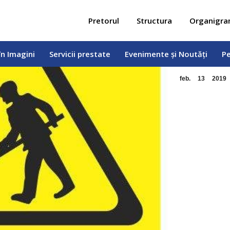
 în Imagini
Servicii prestate
Evenimente și Noutăți
Pe
Pretorul
Structura
Organigr
în Imagini
Servicii prestate
Evenimente și Noutăți
Pe
feb.
13
2019