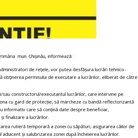
Primăria mun. Chișinău, informează:
administratori de rețele, vor putea desfășura lucrări tehnico-
după obținerea permisului de executare a lucrărilor, eliberat de către
i/sau constructorul/executantul lucrărilor, care intervine pe
e zona cu gard de protecție, să marcheze cu bandă reflectorizantă
nou informativ care să conțină date despre beneficiar,
finalizare a lucrărilor.
area rutieră temporară a zonei cu săpături, asigurarea căilor de
 adiacent și salubrizarea zonei după încheierea lucrărilor.