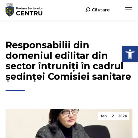
Căutare
Search:
Responsabilii din
Deschide b
domeniul edilitar din
sector întruniți în cadrul
ședinței Comisiei sanitare
feb.
2
2024