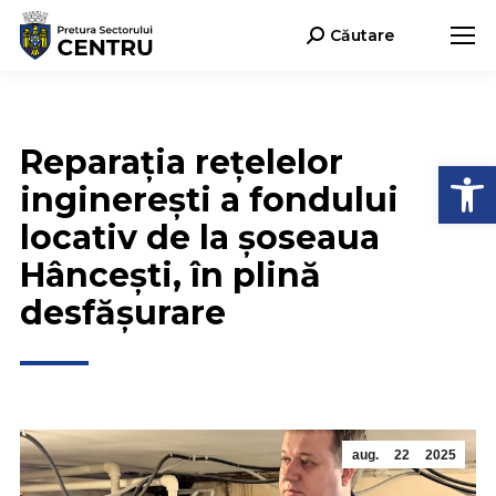
Căutare
Search:
Reparația rețelelor
Deschide b
inginerești a fondului
locativ de la șoseaua
Hâncești, în plină
desfășurare
aug.
22
2025