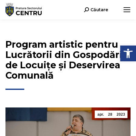
Căutare
Search:
Program artistic pentru
Deschide b
Lucrătorii din Gospodăria
de Locuițe și Deservirea
Comunală
apr.
28
2023