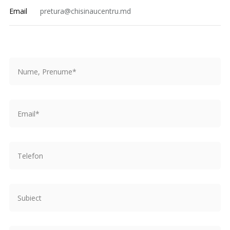
Email
pretura@chisinaucentru.md