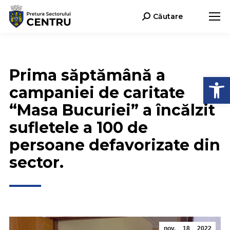
Căutare
Search:
Prima săptămână a
Deschide b
campaniei de caritate
“Masa Bucuriei” a încălzit
sufletele a 100 de
persoane defavorizate din
sector.
nov.
18
2022