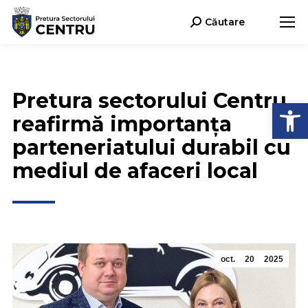
Căutare
Search:
Pretura sectorului Centru
Deschide b
reafirmă importanța
parteneriatului durabil cu
mediul de afaceri local
oct.
20
2025