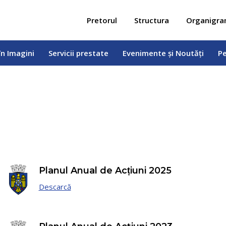
 în Imagini
Servicii prestate
Evenimente și Noutăți
Pe
Pretorul
Structura
Organigr
în Imagini
Servicii prestate
Evenimente și Noutăți
Pe
Planul Anual de Acțiuni 2025
Descarcă