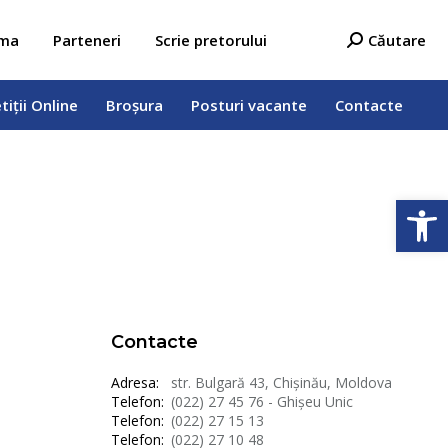
tiții Online
Broșura
Posturi vacante
Contacte
Search:
ama
Parteneri
Scrie pretorului
Căutare
tiții Online
Broșura
Posturi vacante
Contacte
Deschide b
Contacte
Adresa:
str. Bulgară 43, Chișinău, Moldova
Telefon:
(022) 27 45 76 - Ghișeu Unic
Telefon:
(022) 27 15 13
Telefon:
(022) 27 10 48