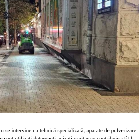
 se intervine cu tehnică specializată, aparate de pulverizare
 sunt utilizați detergenți avizați sanitar ce contribuie atât la