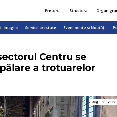
 în Imagini
Servicii prestate
Evenimente și Noutăți
Pe
Pretorul
Structura
Organigr
în Imagini
Servicii prestate
Evenimente și Noutăți
Pe
sectorul Centru se
pălare a trotuarelor
aug.
5
2025