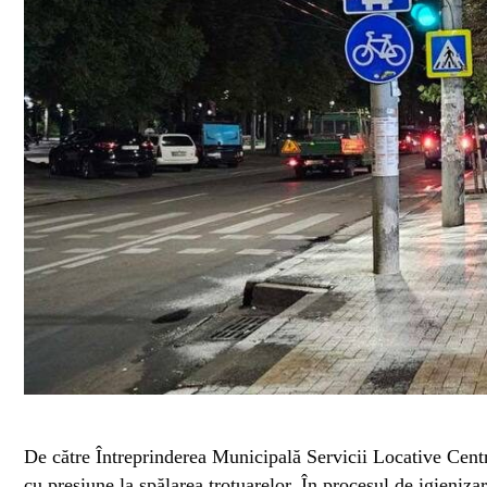
De către Întreprinderea Municipală Servicii Locative Centru
cu presiune la spălarea trotuarelor. În procesul de igienizare