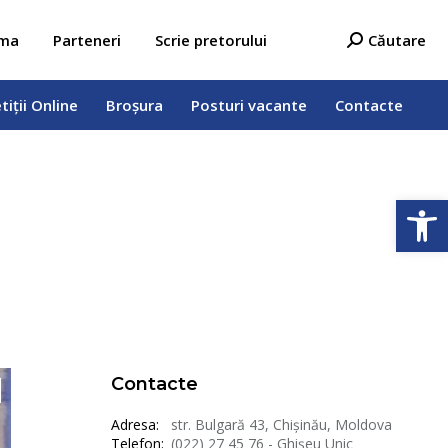
tiții Online
Broșura
Posturi vacante
Contacte
Search:
ama
Parteneri
Scrie pretorului
Căutare
tiții Online
Broșura
Posturi vacante
Contacte
Deschide b
Contacte
Adresa:
str. Bulgară 43, Chișinău, Moldova
Telefon:
(022) 27 45 76 - Ghișeu Unic