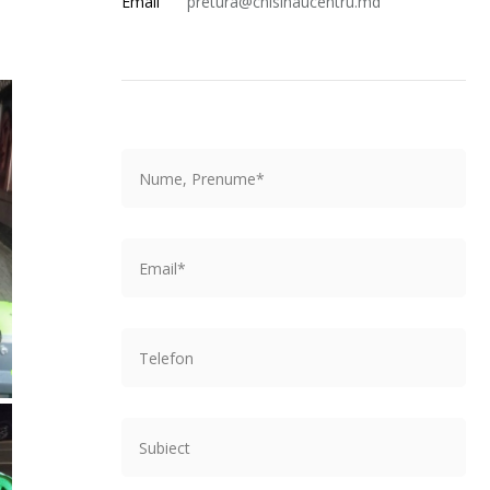
Email
pretura@chisinaucentru.md