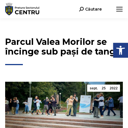
Căutare
Search:
Parcul Valea Morilor se
Deschide b
încinge sub pași de tango
sept.
25
2022