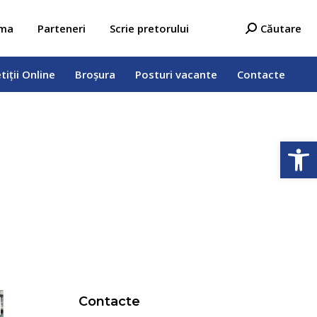
tiții Online
Broșura
Posturi vacante
Contacte
Search:
ama
Parteneri
Scrie pretorului
Căutare
tiții Online
Broșura
Posturi vacante
Contacte
Deschide b
Contacte