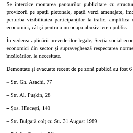
Se interzice montarea panourilor publicitare cu structur
provizorii pe spații pietonale, spații verzi amenajate, imo
perturba vizibilitatea participanților la trafic, amplifica
economici, cât și pentru a nu ocupa abuziv teren public.
În vederea aplicării prevederilor legale, Secția social-eco
economici din sector și supraveghează respectarea normel
încălcărilor, la necesitate.
Demontate și evacuate recent de pe zonă publică au fost 6 
– Str. Gh. Asachi, 77
– Str. Al. Pușkin, 28
– Șos. Hîncești, 140
– Str. Bulgară colț cu Str. 31 August 1989