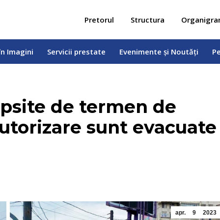
 în Imagini
Servicii prestate
Evenimente și Noutăți
Pe
Pretorul
Structura
Organigr
în Imagini
Servicii prestate
Evenimente și Noutăți
Pe
lipsite de termen de
utorizare sunt evacuate
apr.
9
2023