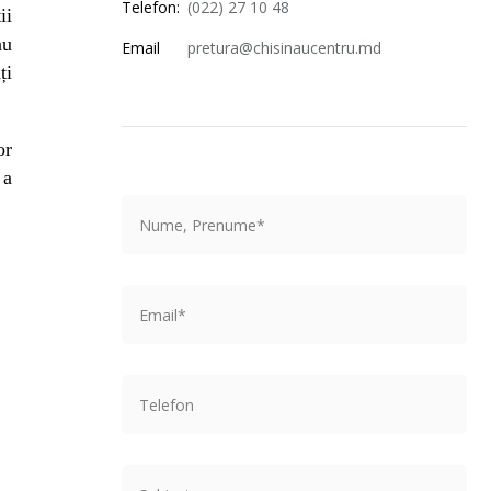
Telefon:
(022) 27 10 48
ii
nu
Email
pretura@chisinaucentru.md
ți
or
 a