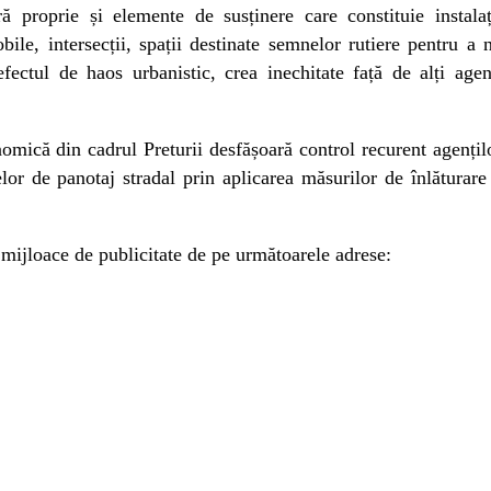
ă proprie și elemente de susținere care constituie instalaț
bile, intersecții, spații destinate semnelor rutiere pentru a 
 efectul de haos urbanistic, crea inechitate față de alți agen
nomică din cadrul Preturii desfășoară control recurent agențil
or de panotaj stradal prin aplicarea măsurilor de înlăturare
mijloace de publicitate de pe următoarele adrese: