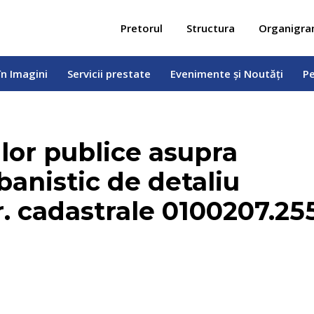
 în Imagini
Servicii prestate
Evenimente și Noutăți
Pe
Pretorul
Structura
Organigr
în Imagini
Servicii prestate
Evenimente și Noutăți
Pe
lor publice asupra
banistic de detaliu
r. cadastrale 0100207.25