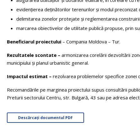
evidențierea deținătorilor terenurilor și modul preconizat d
delimitarea zonelor protejate și reglementarea construirii
marcarea obiectivelor de utilitate publică propuse, prin s
Beneficiarul proiectului
– Compania Moldova – Tur.
Rezultatele scontate –
armonizarea corelării dezvoltării zon
municipiului și planul urbanistic general.
Impactul estimat –
rezolvarea problemelor specifice zonei c
Recomandările pe marginea proiectului supus consultării publi
Preturii sectorului Centru, str. Bulgară, 43 sau pe adresa elec
Descărcați documentul PDF