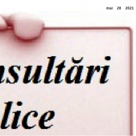
mai
28
2021