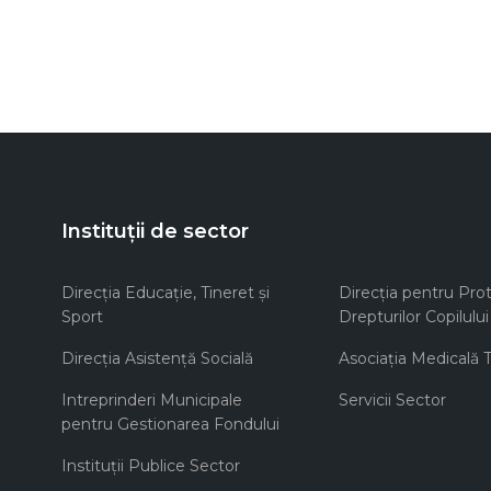
Instituții de sector
Direcţia Educaţie, Tineret şi
Direcţia pentru Prot
Sport
Drepturilor Copilului
Direcţia Asistenţă Socială
Asociaţia Medicală Te
Intreprinderi Municipale
Servicii Sector
pentru Gestionarea Fondului
Instituţii Publice Sector