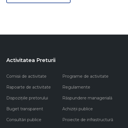
Activitatea Preturii
Comisii de activitate
Programe de activitate
Rapoarte de activitate
Regulamente
Dispozițiile pretorului
Răspundere managerială
Buget transparent
Achiziţii publice
Consultări publice
Proiecte de infrastructură