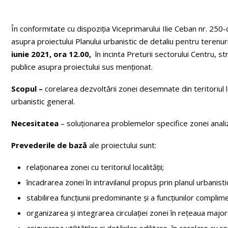
În conformitate cu dispoziția Viceprimarului Ilie Ceban nr. 250-
asupra proiectului Planului urbanistic de detaliu pentru teren
iunie 2021, ora 12.00,
în incinta Preturii sectorului Centru, st
publice asupra proiectului sus menționat.
Scopul –
corelarea dezvoltării zonei desemnate din teritoriul lo
urbanistic general.
Necesitatea
– soluționarea problemelor specifice zonei anali
Prevederile de bază
ale proiectului sunt:
relaționarea zonei cu teritoriul localității;
încadrarea zonei în intravilanul propus prin planul urbanisti
stabilirea funcțiunii predominante și a funcțiunilor complim
organizarea și integrarea circulației zonei în rețeaua major
asigurarea utilităților și dotărilor edilitare, în corelare cu r