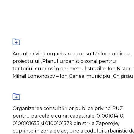
Anunț privind organizarea consultărilor publice a
proiectului „Planul urbanistic zonal pentru
teritoriul cuprins în perimetrul strazilor Ion Nistor 
Mihail Lomonosov – Ion Ganea, municipiul Chișinău
Organizarea consultărilor publice privind PUZ
pentru parcelele cu nr. cadastrale: 0100101410,
0100101653 și 0100101579 din str-la Zaporojie,
cuprinse în zona de acțiune a codului urbanistic d