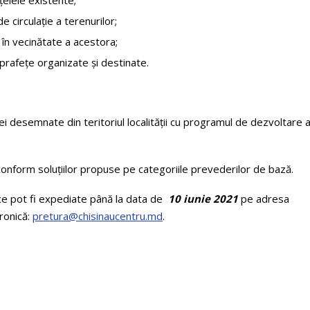
e circulație a terenurilor;
 în vecinătate a acestora;
uprafețe organizate și destinate.
ei desemnate din teritoriul localității cu programul de dezvoltare 
onform soluțiilor propuse pe categoriile prevederilor de bază.
ce pot fi expediate până la data de
10 iunie 2021
pe adresa
tronică:
pretura@chisinaucentru.md
.