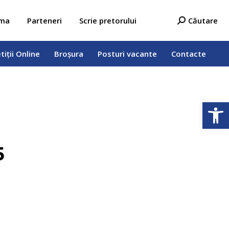
tiții Online
Broșura
Posturi vacante
Contacte
Search:
ama
Parteneri
Scrie pretorului
Căutare
tiții Online
Broșura
Posturi vacante
Contacte
Deschide b
5