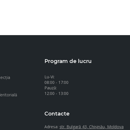
Program de lucru
Lu-Vi:
ecţia
08:00 - 17:00
Pauză:
12:00 - 13:00
ritorială
Contacte
Adresa:
str. Bulgară 43, Chișinău, Moldova