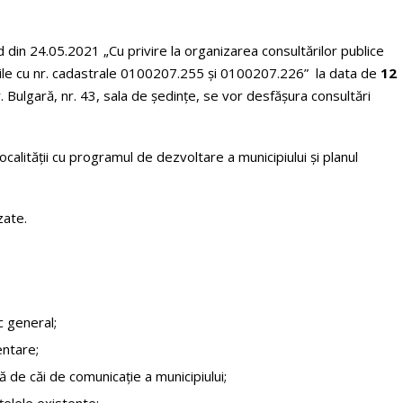
d din 24.05.2021 „Cu privire la organizarea consultărilor publice
urile cu nr. cadastrale 0100207.255 și 0100207.226” la data de
12
r. Bulgară, nr. 43, sala de ședințe, se vor desfășura consultări
calității cu programul de dezvoltare a municipiului și planul
zate.
c general;
entare;
ă de căi de comunicație a municipiului;
ețelele existente;