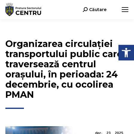
Căutare
Search:
Organizarea circulației
Deschide b
transportului public care
traversează centrul
orașului, în perioada: 24
decembrie, cu ocolirea
PMAN
dec.
23
2025