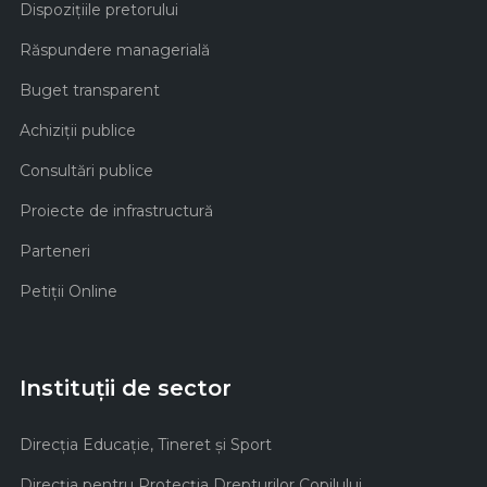
Dispozițiile pretorului
Răspundere managerială
Buget transparent
Achiziţii publice
Consultări publice
Proiecte de infrastructură
Parteneri
Petiții Online
Instituții de sector
Direcţia Educaţie, Tineret şi Sport
Direcţia pentru Protecţia Drepturilor Copilului