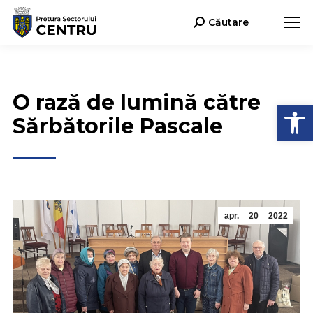
Căutare
Search:
O rază de lumină către
Deschide b
Sărbătorile Pascale
apr.
20
2022