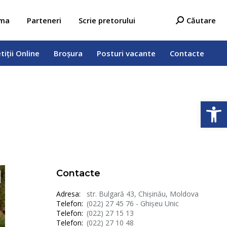
tiții Online
Broșura
Posturi vacante
Contacte
Search:
ama
Parteneri
Scrie pretorului
Căutare
tiții Online
Broșura
Posturi vacante
Contacte
Deschide b
Contacte
Adresa:
str. Bulgară 43, Chișinău, Moldova
Telefon:
(022) 27 45 76 - Ghișeu Unic
Telefon:
(022) 27 15 13
Telefon:
(022) 27 10 48