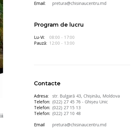
Email:
pretura@chisinaucentru.md
Program de lucru
Lu-Vi:
08:00 - 17:00
Pauză:
12:00 - 13:00
Contacte
Adresa:
str. Bulgară 43, Chișinău, Moldova
Telefon:
(022) 27 45 76 - Ghișeu Unic
Telefon:
(022) 27 15 13
Telefon:
(022) 27 10 48
ii
Email
pretura@chisinaucentru.md