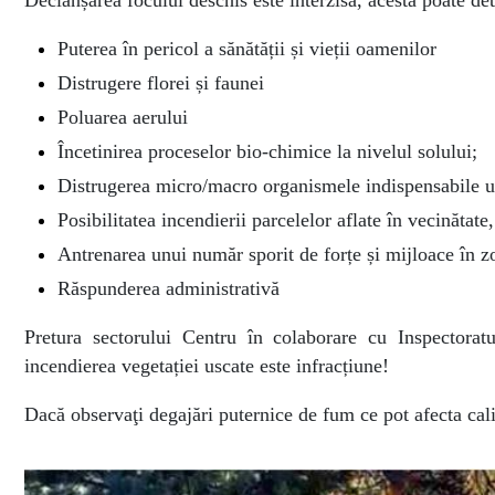
Puterea în pericol a sănătății și vieții oamenilor
Distrugere florei și faunei
Poluarea aerului
Încetinirea proceselor bio-chimice la nivelul solului;
Distrugerea micro/macro organismele indispensabile unu
Posibilitatea incendierii parcelelor aflate în vecinătate
Antrenarea unui număr sporit de forțe și mijloace în zo
Răspunderea administrativă
Pretura sectorului Centru
î
n colaborare cu Inspectorat
incendierea vegetației uscate este infracțiune!
Dacă observaţi degajări puternice de fum ce pot afecta cali