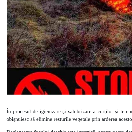
În procesul de igienizare și salubrizare a curților și teren
obișnuiesc să elimine resturile vegetale prin arderea acesto
Declanșarea focului deschis este interzisă, acesta poate de