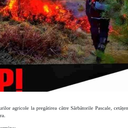
urilor agricole la pregătirea către Sărbătorile Pascale, cetățen
ra.
termina: