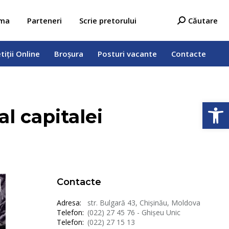
tiții Online
Broșura
Posturi vacante
Contacte
Search:
ama
Parteneri
Scrie pretorului
Căutare
tiții Online
Broșura
Posturi vacante
Contacte
Deschide b
l capitalei
Contacte
Adresa:
str. Bulgară 43, Chișinău, Moldova
Telefon:
(022) 27 45 76 - Ghișeu Unic
Telefon:
(022) 27 15 13