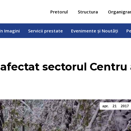
 în Imagini
Servicii prestate
Evenimente și Noutăți
Pe
Pretorul
Structura
Organigr
în Imagini
Servicii prestate
Evenimente și Noutăți
Pe
afectat sectorul Centru a
apr.
21
2017