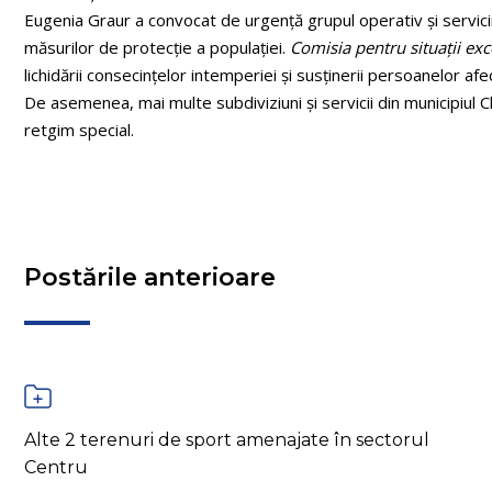
Eugenia Graur a convocat de urgenţă grupul operativ şi servicii
măsurilor de protecţie a populaţiei.
Comisia pentru situaţii ex
lichidării consecinţelor intemperiei şi susţinerii persoanelor afe
De asemenea, mai multe subdiviziuni şi servicii din municipiul Chi
retgim special.
Postările anterioare
Alte 2 terenuri de sport amenajate în sectorul
Centru