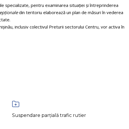
le specializate, pentru examinarea situaţiei şi întreprinderea
cepţionale
din teritoriu elaborează un plan de măsuri în vederea
ctate.
şinău, inclusiv colectivul Preturii sectorului Centru, vor activa în
Suspendare parțială trafic rutier