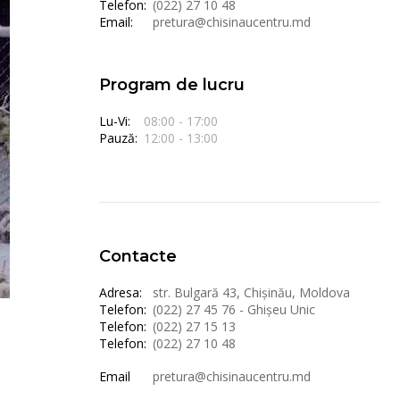
Telefon:
(022) 27 10 48
Email:
pretura@chisinaucentru.md
Program de lucru
Lu-Vi:
08:00 - 17:00
Pauză:
12:00 - 13:00
Contacte
Adresa:
str. Bulgară 43, Chișinău, Moldova
Telefon:
(022) 27 45 76 - Ghișeu Unic
Telefon:
(022) 27 15 13
Telefon:
(022) 27 10 48
Email
pretura@chisinaucentru.md