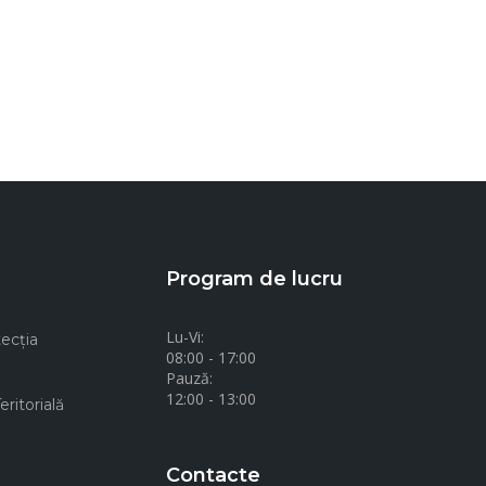
Program de lucru
Lu-Vi:
ecţia
08:00 - 17:00
Pauză:
12:00 - 13:00
ritorială
Contacte