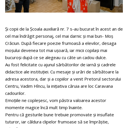
Și copii de la Școala auxiliară nr. 7 s-au bucurat în acest an de
cel mai îndrăgit personaj, cel mai darnic și mai bun- Moș
Crăciun. După fiecare poezie frumoasă a elevilor, desaga
moșului devenea tot mai ușoară, iar micii copilași mai
bucuroși după ce se alegeau cu câte un cadou dulce.
Au fost felicitate cu ajunul sărbătorilor de iarnă și cadrele
didactice ale instituției. Cu mesaje și urări de sărbătoare la
adresa acestora, dar și a copiilor a venit Pretorul sectorului
Centru, Vadim Hîncu, la inițiativa căruia are loc Caravana
cadourilor.
Emoțiile ne copleșesc, vom păstra valoarea acestor
momente magice încă mult timp înainte.
Pentru că gesturile bune trebuie promovate și insuflate
tuturor, iar căldura clipelor frumoase să se împrăștie,