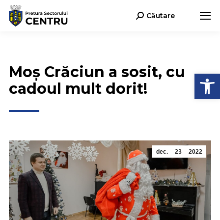
Căutare
Search:
Moș Crăciun a sosit, cu
Deschide b
cadoul mult dorit!
dec.
23
2022