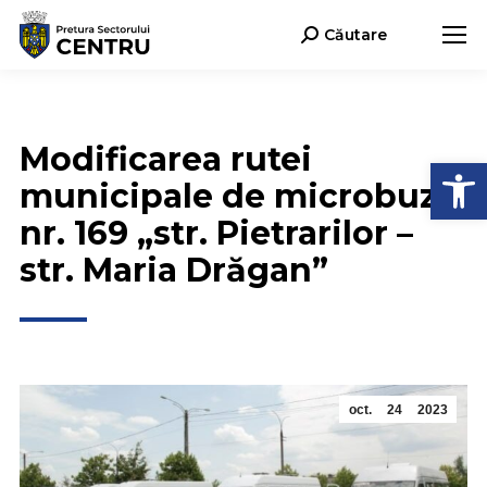
Căutare
Search:
Modificarea rutei
Deschide b
municipale de microbuz
nr. 169 „str. Pietrarilor –
str. Maria Drăgan”
oct.
24
2023