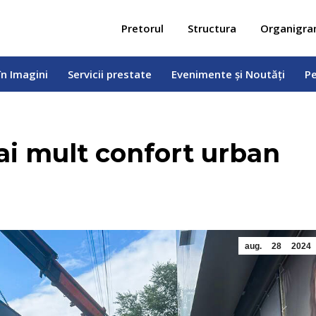
 în Imagini
Servicii prestate
Evenimente și Noutăți
Pe
Pretorul
Structura
Organigr
în Imagini
Servicii prestate
Evenimente și Noutăți
Pe
ai mult confort urban
aug.
28
2024