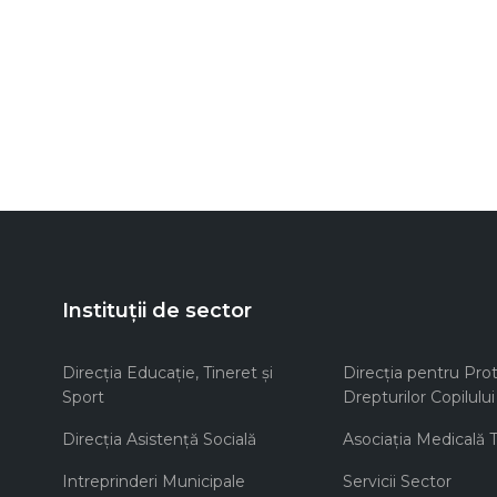
Instituții de sector
Direcţia Educaţie, Tineret şi
Direcţia pentru Prot
Sport
Drepturilor Copilului
Direcţia Asistenţă Socială
Asociaţia Medicală Te
Intreprinderi Municipale
Servicii Sector