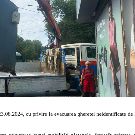
23.08.2024, cu privire la evacuarea gheretei neidentificate de 
tru asigurarea bunei mobilități pietonale, întrucât unitatea 