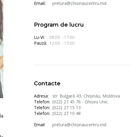
Email:
pretura@chisinaucentru.md
Program de lucru
Lu-Vi:
08:00 - 17:00
Pauză:
12:00 - 13:00
Contacte
Adresa:
str. Bulgară 43, Chișinău, Moldova
Telefon:
(022) 27 45 76 - Ghișeu Unic
Telefon:
(022) 27 15 13
Telefon:
(022) 27 10 48
la
Email
pretura@chisinaucentru.md
de