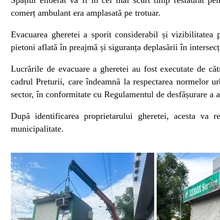
comerț ambulant era amplasată pe trotuar.
Evacuarea gheretei a sporit considerabil și vizibilitatea p
pietoni aflată în preajmă și siguranța deplasării în intersecț
Lucrările de evacuare a gheretei au fost executate de c
cadrul Preturii, care îndeamnă la respectarea normelor urb
sector, în conformitate cu Regulamentul de desfășurare a a
După identificarea proprietarului gheretei, acesta va re
municipalitate.