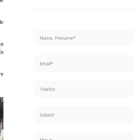
de
in
în
re