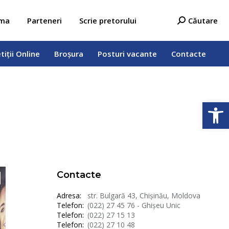
tiții Online
Broșura
Posturi vacante
Contacte
Search:
ama
Parteneri
Scrie pretorului
Căutare
tiții Online
Broșura
Posturi vacante
Contacte
Deschide b
Contacte
Adresa:
str. Bulgară 43, Chișinău, Moldova
Telefon:
(022) 27 45 76 - Ghișeu Unic
Telefon:
(022) 27 15 13
Telefon:
(022) 27 10 48