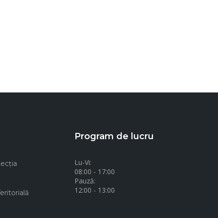
Program de lucru
Lu-Vi:
ecţia
08:00 - 17:00
Pauză:
12:00 - 13:00
ritorială