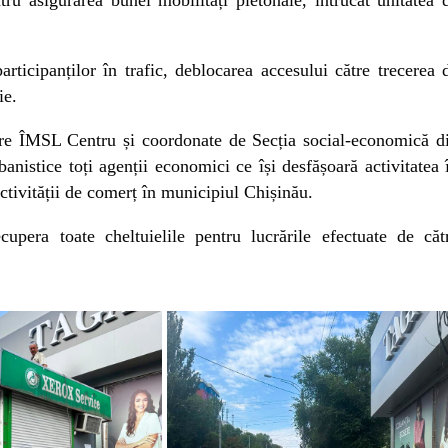
articipanților în trafic, deblocarea accesului către trecerea 
ie.
ătre ÎMSL Centru și coordonate de Secția social-economică d
anistice toți agenții economici ce își desfășoară activitatea 
ctivității de comerț în municipiul Chișinău.
cupera toate cheltuielile pentru lucrările efectuate de căt