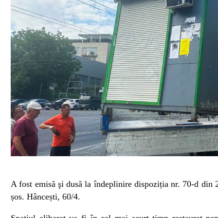
A fost emisă şi dusă la îndeplinire dispoziția nr. 70-d din 
șos. Hâncești, 60/4.
Spațiul eliberat va fi în cel mai scurt timp restaurat pen