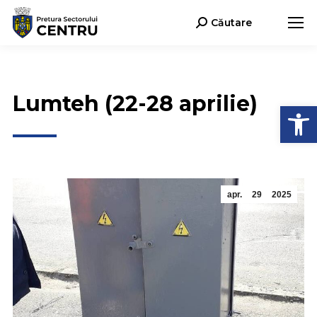
Căutare
Search:
Lumteh (22-28 aprilie)
Deschide b
apr.
29
2025