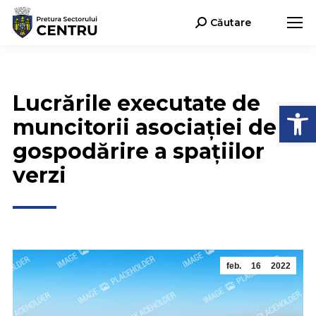
Căutare
Search:
Lucrările executate de
Deschide b
muncitorii asociației de
gospodărire a spațiilor
verzi
feb.
16
2022