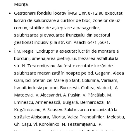
Miorița.
Gestionarii fondului locativ ÎMGFL nr. 8-12 au executat
lucrări de salubrizare a curtilor de bloc, zonelor de uz
comun, stațiilor de așteptare a pasagerilor,
salubrizarea și evacuarea frunzișului din sectorul
gestionat inclusiv și la str. Gh. Asachi 64/1 ,66/1.
Î.M. Regia ”Exdrupo” a executat lucrări de montare a
bordurii, amenajarea pietrișului, frezarea asfaltului la
str. N. Testemițeanu. Au fost executate lucrări de
salubrizare mecanizată în noapte pe bd. Gagarin, Aleea
Gării, bd. Ștefan cel Mare și Sfânt, Columna, Varlaam,
Ismail, inclusiv pe pod, București, Ciuflea, Viaduct, A.
Mateevici, V. Alecsandri, A. Pușkin, V. Pârcălab, M.
Eminescu, Armenească, Bulgară, Bernardazzi, M.
Kogălniceanu, A. Sciusev. Salubrizarea mecanizată la
străzile: Albișoara, Miorița, Valea Trandafirilor, Melestiu,
Gh. Cașu, Vl. Korolenko, N. Testemițeanu, P.