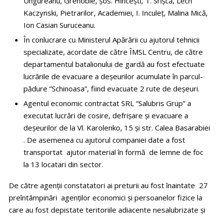
Ungureanu, Grenoble, șos. Hîncești, T. Srișcă, Lech
Kaczynski, Pietrarilor, Academiei, I. Inculeț, Malina Mică,
Ion Casian Suruceanu.
În conlucrare cu Ministerul Apărării cu ajutorul tehnicii
specializate, acordate de către ÎMSL Centru, de către
departamentul batalionului de gardă au fost efectuate
lucrările de evacuare a deșeurilor acumulate în parcul-
pădure ”Schinoasa”, fiind evacuate 2 rute de deșeuri.
Agentul economic contractat SRL “Salubris Grup” a
executat lucrări de cosire, defrișare și evacuare a
deșeurilor de la Vl. Karolenko, 15 și str. Calea Basarabiei
. De asemenea cu ajutorul companiei date a fost
transportat ajutor material în formă de lemne de foc
la 13 locatari din sector.
De către agenții constatatori ai preturii au fost înaintate 27
preîntâmpinări agenților economici și persoanelor fizice la
care au fost depistate teritoriile adiacente nesalubrizate și