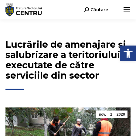
Căutare
Search:
Lucrările de amenajare și
Deschide b
salubrizare a teritoriului
executate de către
serviciile din sector
nov.
2
2020