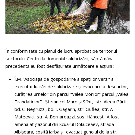
În conformitate cu planul de lucru aprobat pe teritoriul
sectorului Centru la domeniul salubrizării, săptămâna
precedentă au fost desfășurate următoarele acțiuni :
Î.M. ”Asociația de gospodărire a spațiilor verzi” a
executat lucrări de salubrizare și evacuare a deșeurilor,
curățirea urnelor din parcul ”Valea Morilor” parcul „Valea
Trandafirilor” Ștefan cel Mare și Sfînt, str. Aleea Gării,
bd. C. Negruzzi, bd. I. Gagarin, str. Ciuflea, str. A.
Mateevici, str. A .Bernardazzi, șos. Hâncești. A fost
amenajat gazonul din Scuarul Dokuceaev, strada
Albișoara, cosită iarba și evacuat gunoiul de la str.