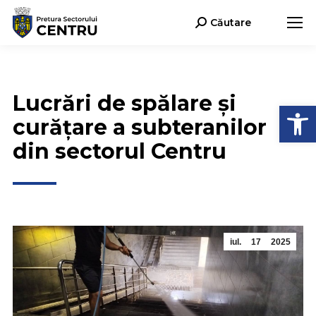
Căutare
Search:
Lucrări de spălare și
Deschide b
curățare a subteranilor
din sectorul Centru
iul.
17
2025