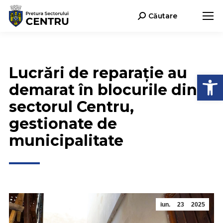
Căutare
Search:
Lucrări de reparație au
Deschide b
demarat în blocurile din
sectorul Centru,
gestionate de
municipalitate
iun.
23
2025