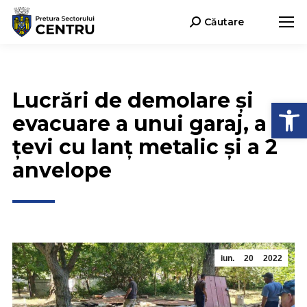
Căutare
Search:
Lucrări de demolare și
Deschide b
evacuare a unui garaj, a 2
țevi cu lanț metalic și a 2
anvelope
iun.
20
2022