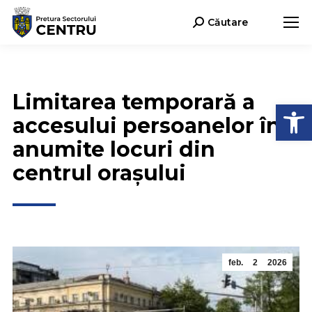
Căutare
Search:
Limitarea temporară a
Deschide b
accesului persoanelor în
anumite locuri din
centrul orașului
feb.
2
2026