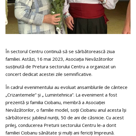
În sectorul Centru continuă să se sărbătorească ziua
familiei. Astăzi, 16 mai 2023, Asociația Nevăzătorilor
susținută de Pretura sectorului Centru a organizat un
concert dedicat acestei zile semnificative.
În cadrul evenimentului au evoluat ansamblurile de cântece
„Crizantemele” și „ Lumintehnica”. La eveniment a fost
prezentă și familia Ciobanu, membră a Asociației
Nevăzătorilor, o familie model, soții Ciobanu anul acesta își
sărbătoresc jubileul nunții, 50 de ani de căsnicie. Cu acest
prilej, conducerea Preturii sectorului Centru le-a dorit
familiei Ciobanu sănătate și mulți ani fericiți împreună.