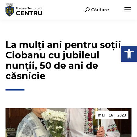
Căutare
Search:
La mulți ani pentru soții
Deschide b
Ciobanu cu jubileul
nunții, 50 de ani de
căsnicie
mai
16
2023