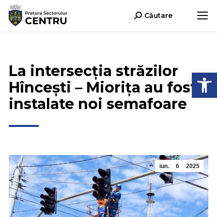
Căutare
Search:
La intersecția străzilor
Deschide b
Hîncești – Miorița au fost
instalate noi semafoare
iun.
6
2025