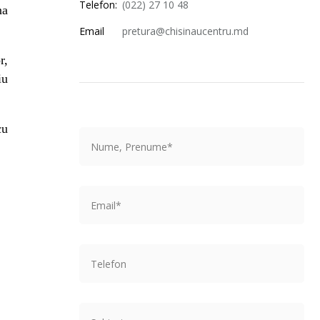
Telefon:
(022) 27 10 48
na
Email
pretura@chisinaucentru.md
r,
iu
cu