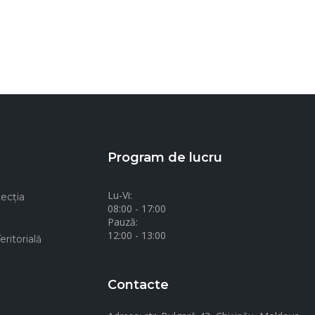
Program de lucru
Lu-Vi:
ecţia
08:00 - 17:00
Pauză:
12:00 - 13:00
ritorială
Contacte