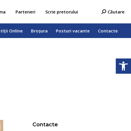
tiții Online
Broșura
Posturi vacante
Contacte
Search:
ama
Parteneri
Scrie pretorului
Căutare
tiții Online
Broșura
Posturi vacante
Contacte
Deschide b
Contacte