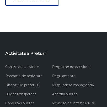
Activitatea Preturii
Comisii de activitate
Programe de activitate
Rapoarte de activitate
Regulamente
Dispozițiile pretorului
Răspundere managerială
Buget transparent
Achiziţii publice
Consultări publice
Proiecte de infrastructură