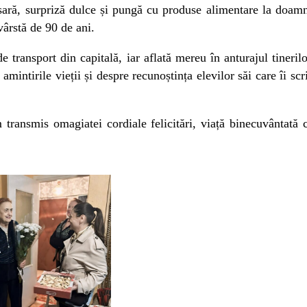
rsară, surpriză dulce și pungă cu produse alimentare la doam
vârstă de 90 de ani.
e transport din capitală, iar aflată mereu în anturajul tinerilo
mintirile vieții și despre recunoștința elevilor săi care îi scr
transmis omagiatei cordiale felicitări, viață binecuvântată 