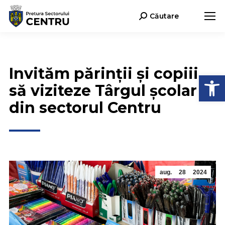
Căutare
Search:
Invităm părinții și copiii
Deschide b
să viziteze Târgul școlar
din sectorul Centru
aug.
28
2024