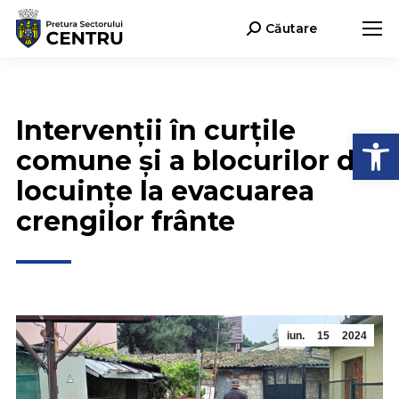
Căutare
Search:
Intervenții în curțile
Deschide b
comune și a blocurilor de
locuințe la evacuarea
crengilor frânte
iun.
15
2024