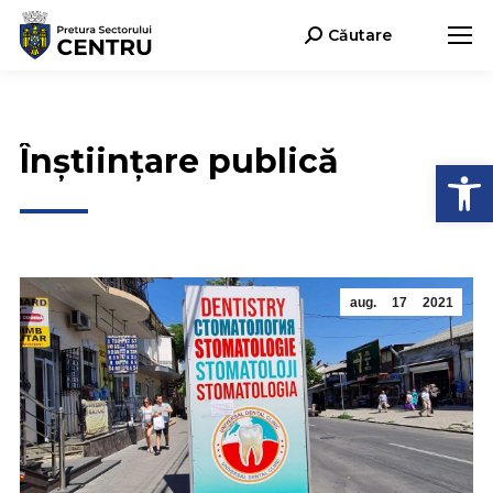
Căutare
Search:
Înștiințare publică
Deschide b
aug.
17
2021