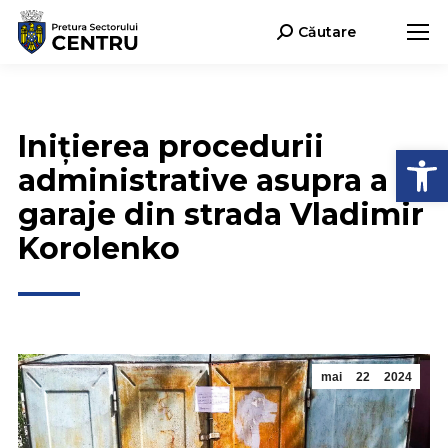
Căutare
Search:
Inițierea procedurii
Deschide b
administrative asupra a 15
garaje din strada Vladimir
Korolenko
mai
22
2024