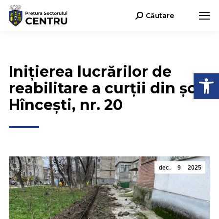
Căutare
Search:
Inițierea lucrărilor de
Deschide b
reabilitare a curții din șos.
Hîncești, nr. 20
dec.
9
2025