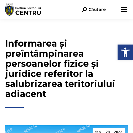
Căutare
Search:
Informarea și
Deschide b
preîntâmpinarea
persoanelor fizice și
juridice referitor la
salubrizarea teritoriului
adiacent
feb.
28
2022