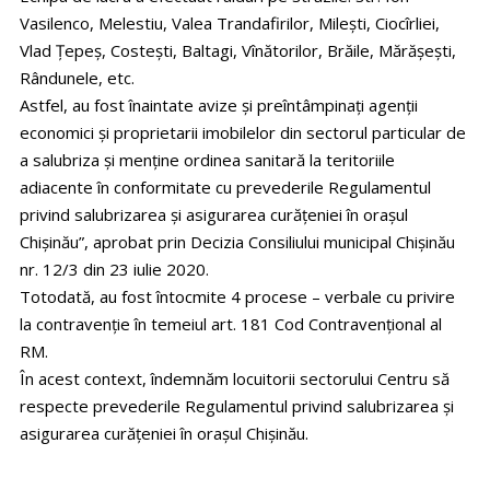
Vasilenco, Melestiu, Valea Trandafirilor, Milești, Ciocîrliei,
Vlad Țepeș, Costești, Baltagi, Vînătorilor, Brăile, Mărășești,
Rândunele, etc.
Astfel, au fost înaintate avize și preîntâmpinați agenții
economici și proprietarii imobilelor din sectorul particular de
a salubriza și menține ordinea sanitară la teritoriile
adiacente în conformitate cu prevederile Regulamentul
privind salubrizarea și asigurarea curățeniei în orașul
Chișinău”, aprobat prin Decizia Consiliului municipal Chișinău
nr. 12/3 din 23 iulie 2020.
Totodată, au fost întocmite 4 procese – verbale cu privire
la contravenție în temeiul art. 181 Cod Contravențional al
RM.
În acest context, îndemnăm locuitorii sectorului Centru să
respecte prevederile Regulamentul privind salubrizarea și
asigurarea curățeniei în orașul Chișinău.