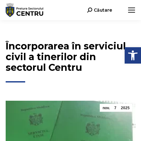
Căutare
Search:
Încorporarea în serviciul
Deschide b
civil a tinerilor din
sectorul Centru
nov.
7
2025