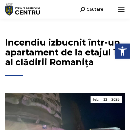
Căutare
Search:
Incendiu izbucnit într-un
Deschide b
apartament de la etajul 17
al clădirii Romanița
feb.
12
2025