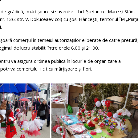
 de grădină, mărțișoare şi suvenire – bd. Ştefan cel Mare şi Sfânt
nr. 136; str. V. Dokuceaev colţ cu şos. Hânceşti, teritoriul ÎM „Piaţ
.
oară comerţul în temeiul autorizaţiilor eliberate de către pretură
gimul de lucru stabilit: între orele 8.00 şi 21.00.
entru va asigura ordinea publică în locurile de organizare a
triva comerţului ilicit cu mărţişoare şi flori.