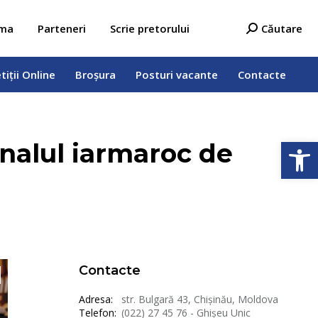
tiții Online
Broșura
Posturi vacante
Contacte
Search:
ama
Parteneri
Scrie pretorului
Căutare
tiții Online
Broșura
Posturi vacante
Contacte
Deschide b
onalul iarmaroc de
Contacte
Adresa:
str. Bulgară 43, Chișinău, Moldova
Telefon:
(022) 27 45 76 - Ghișeu Unic