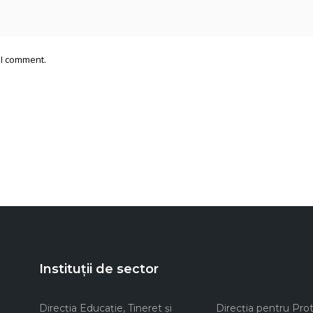
 I comment.
Instituții de sector
Direcţia Educaţie, Tineret şi
Direcţia pentru Prot