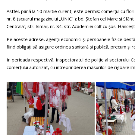
Astfel, până la 10 martie curent, este permis: comerţul cu flori
nr. 8 (scuarul magazinului „UNIC” ); bd. Ştefan cel Mare şi Sfânt 
Centrală”; str. Ismail, nr. 84; str. Academiei colţ cu şos. Hânceşti
Pe aceste adrese, agenţii economici şi persoanele fizice desfăş
fiind obligaţi să asigure ordinea sanitară şi publică, precum şi re
In perioada respectivă, Inspectoratul de poliţie al sectorului C
comerţului autorizat, cu întreprinderea măsurilor de rigoare împo