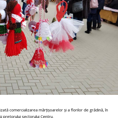
ată comercializarea mărţişoarelor şi a florilor de grădină, în
şi pretorului sectorului Centru.