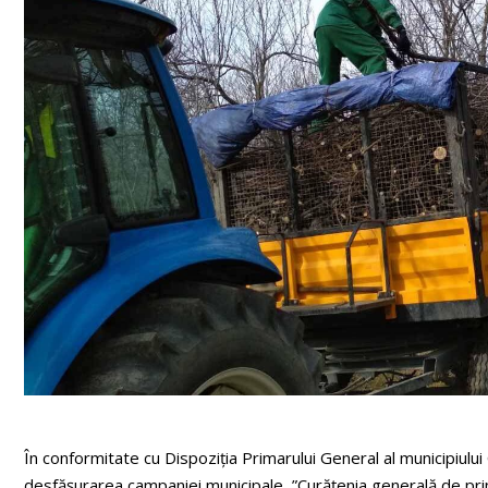
În conformitate cu Dispoziția Primarului General al municipiului 
desfășurarea campaniei municipale ”Curățenia generală de prim