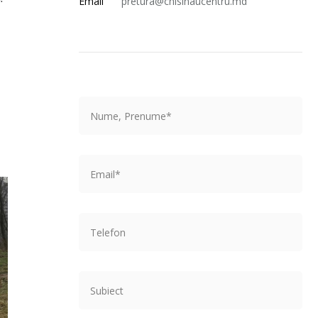
Email
pretura@chisinaucentru.md