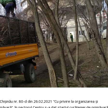
Chișinău nr. 80-d din 26.02.2021 ”Cu privire la organizarea și
ăvară” în sectorul Centru s-a dat startul curățeniei de primăvară