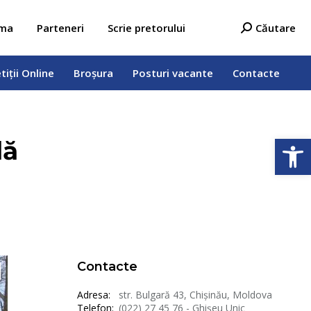
tiții Online
Broșura
Posturi vacante
Contacte
Search:
ama
Parteneri
Scrie pretorului
Căutare
tiții Online
Broșura
Posturi vacante
Contacte
Deschide b
lă
Contacte
Adresa:
str. Bulgară 43, Chișinău, Moldova
Telefon:
(022) 27 45 76 - Ghișeu Unic