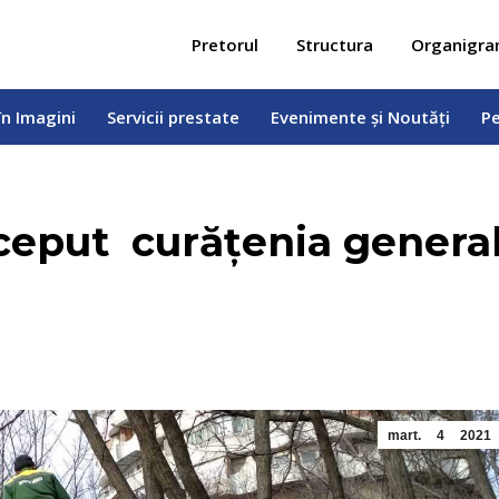
 în Imagini
Servicii prestate
Evenimente și Noutăți
Pe
Pretorul
Structura
Organigr
în Imagini
Servicii prestate
Evenimente și Noutăți
Pe
nceput curățenia genera
mart.
4
2021