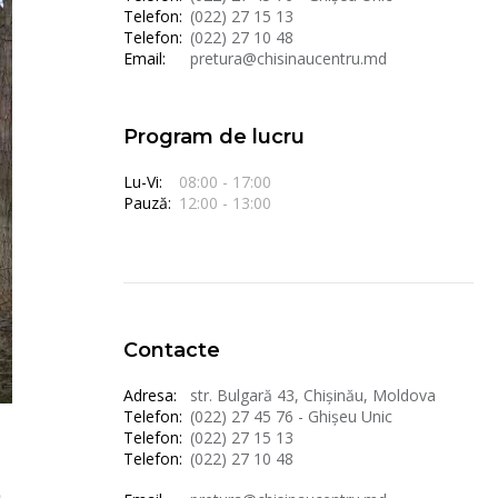
Telefon:
(022) 27 15 13
Telefon:
(022) 27 10 48
Email:
pretura@chisinaucentru.md
Program de lucru
Lu-Vi:
08:00 - 17:00
Pauză:
12:00 - 13:00
Contacte
Adresa:
str. Bulgară 43, Chișinău, Moldova
Telefon:
(022) 27 45 76 - Ghișeu Unic
Telefon:
(022) 27 15 13
Telefon:
(022) 27 10 48
.