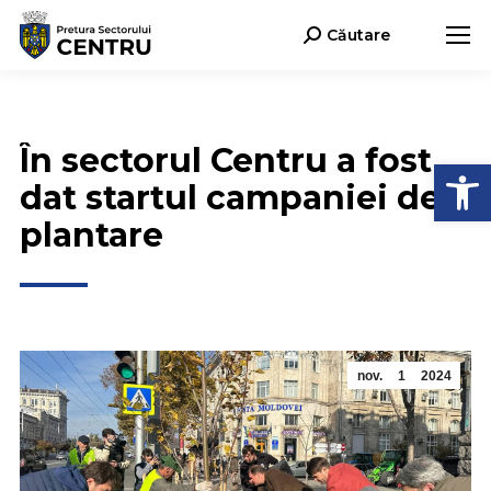
Căutare
Search:
În sectorul Centru a fost
Deschide b
dat startul campaniei de
plantare
nov.
1
2024